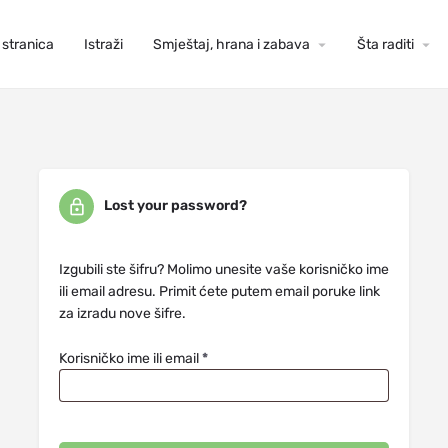
stranica
Istraži
Smještaj, hrana i zabava
Šta raditi
Lost your password?
Izgubili ste šifru? Molimo unesite vaše korisničko ime
ili email adresu. Primit ćete putem email poruke link
za izradu nove šifre.
Korisničko ime ili email
*