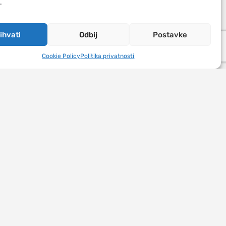
.
ihvati
Odbij
Postavke
Cookie Policy
Politika privatnosti
risni linkovi
ntaktirajte nas
slovna web stranica
esti