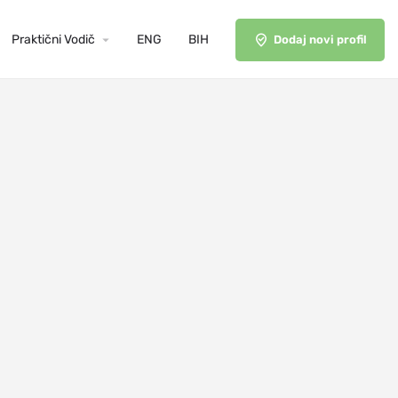
Praktični Vodič
ENG
BIH
Dodaj novi profil