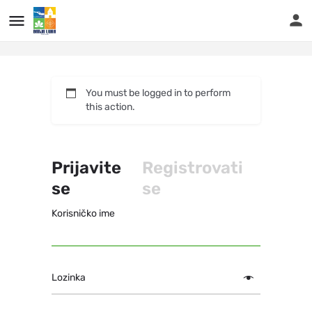
...
You must be logged in to perform
this action.
Prijavite
Registrovati
se
se
Korisničko ime
Lozinka